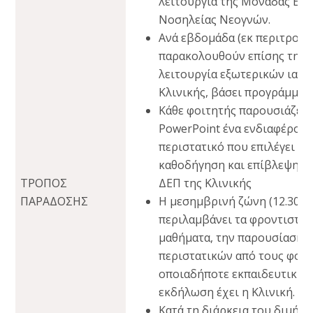
λειτουργία της Μονάδας Εντ
Νοσηλείας Νεογνών.
Ανά εβδομάδα (εκ περιτροπή
παρακολουθούν επίσης τη
λειτουργία εξωτερικών ιατρ
Κλινικής, βάσει προγράμματ
Κάθε φοιτητής παρουσιάζει 
PowerPoint ένα ενδιαφέρον
περιστατικό που επιλέγει με
καθοδήγηση και επίβλεψη μ
ΤΡΟΠΟΣ
ΔΕΠ της Κλινικής
ΠΑΡΑΔΟΣΗΣ
Η μεσημβρινή ζώνη (12.30-2.
περιλαμβάνει τα φροντιστη
μαθήματα, την παρουσίαση
περιστατικών από τους φοιτ
οποιαδήποτε εκπαιδευτική
εκδήλωση έχει η Κλινική.
Κατά τη διάρκεια του διμήνο