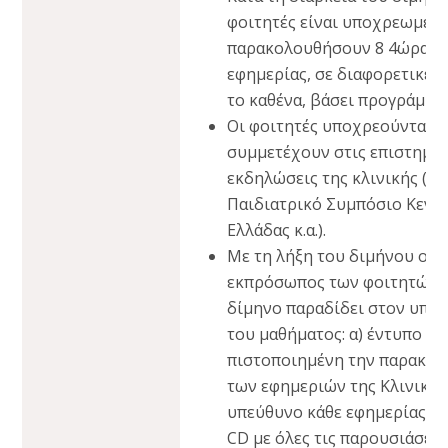
φοιτητές είναι υποχρεωμένο
παρακολουθήσουν 8 4ώρα γε
εφημερίας, σε διαφορετικές
το καθένα, βάσει προγράμμα
Οι φοιτητές υποχρεούνται ε
συμμετέχουν στις επιστημο
εκδηλώσεις της κλινικής (πχ
Παιδιατρικό Συμπόσιο Κεντ
Ελλάδας κ.α.).
Με τη λήξη του διμήνου ο
εκπρόσωπος των φοιτητών 
δίμηνο παραδίδει στον υπε
του μαθήματος: α) έντυπο με
πιστοποιημένη την παρακο
των εφημεριών της Κλινικής
υπεύθυνο κάθε εφημερίας γι
CD με όλες τις παρουσιάσεις