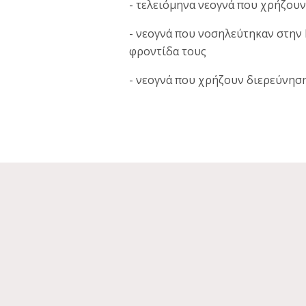
- τελειόμηνα νεογνά που χρήζουν
- νεογνά που νοσηλεύτηκαν στην 
φροντίδα τους
- νεογνά που χρήζουν διερεύνησ